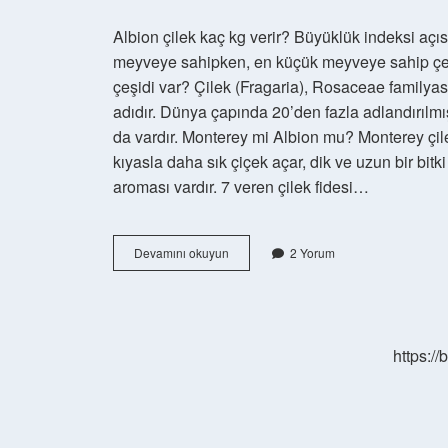
Albion çilek kaç kg verir? Büyüklük indeksi açı
meyveye sahipken, en küçük meyveye sahip çeşit 
çeşidi var? Çilek (Fragaria), Rosaceae familyası
adıdır. Dünya çapında 20’den fazla adlandırılmış ç
da vardır. Monterey mi Albion mu? Monterey çilek
kıyasla daha sık çiçek açar, dik ve uzun bir bitk
aroması vardır. 7 veren çilek fidesi…
En
Devamını okuyun
2 Yorum
Iyi
Çilek
Çeşidi
Hangisi
https:/