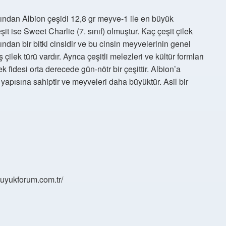
sından Albion çeşidi 12,8 gr meyve-1 ile en büyük
ise Sweet Charlie (7. sınıf) olmuştur. Kaç çeşit çilek
ndan bir bitki cinsidir ve bu cinsin meyvelerinin genel
ilek türü vardır. Ayrıca çeşitli melezleri ve kültür formları
 fidesi orta derecede gün-nötr bir çeşittir. Albion’a
i yapısına sahiptir ve meyveleri daha büyüktür. Asil bir
/buyukforum.com.tr/