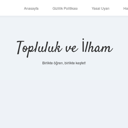
Anasayfa
Gizlilik Politikası
Yasal Uyarı
Ha
Topluluk ve İlham
Birlikte öğren, birlikte keşfet!