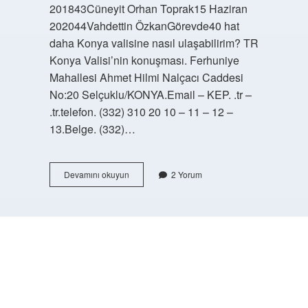
201843Cüneyit Orhan Toprak15 Haziran
202044Vahdettin ÖzkanGörevde40 hat
daha Konya valisine nasıl ulaşabilirim? TR
Konya Valisi’nin konuşması. Ferhuniye
Mahallesi Ahmet Hilmi Nalçacı Caddesi
No:20 Selçuklu/KONYA.Email – KEP. .tr –
.tr.telefon. (332) 310 20 10 – 11 – 12 –
13.Belge. (332)…
Konya
Devamını okuyun
2 Yorum
Valimizin
Adı
Soyadı
Nedir
https://buyukforum.com.tr/