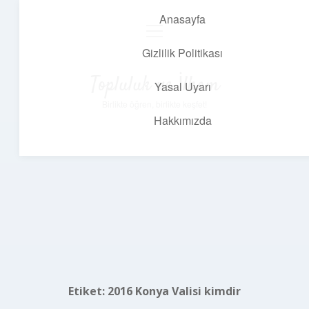
Anasayfa
menüyü
aç
Gizlilik Politikası
Topluluk ve İlham
Yasal Uyarı
Birlikte öğren, birlikte keşfet!
Hakkımızda
Etiket:
2016 Konya Valisi kimdir