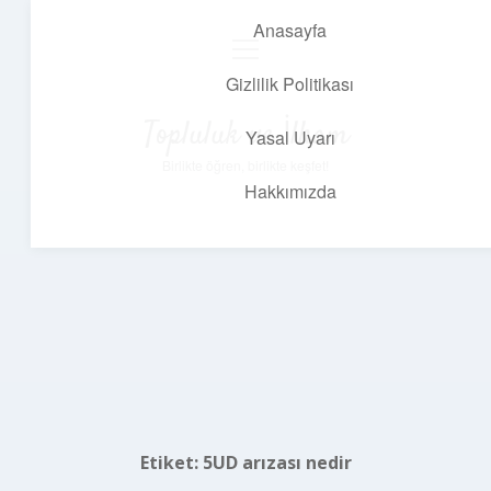
Anasayfa
menüyü
aç
Gizlilik Politikası
Topluluk ve İlham
Yasal Uyarı
Birlikte öğren, birlikte keşfet!
Hakkımızda
Etiket:
5UD arızası nedir