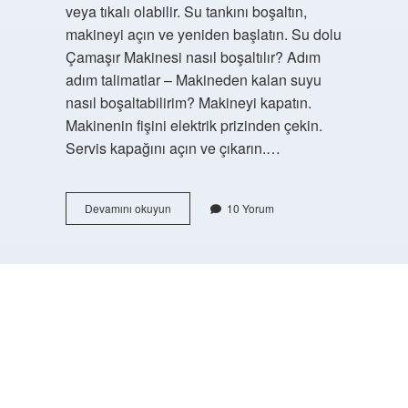
veya tıkalı olabilir. Su tankını boşaltın,
makineyi açın ve yeniden başlatın. Su dolu
Çamaşır Makinesi nasıl boşaltılır? Adım
adım talimatlar – Makineden kalan suyu
nasıl boşaltabilirim? Makineyi kapatın.
Makinenin fişini elektrik prizinden çekin.
Servis kapağını açın ve çıkarın.…
Samsung
Devamını okuyun
10 Yorum
Çamaşır
Makinesi
5Ud
Ne
Demek
https://buyukforum.com.tr/