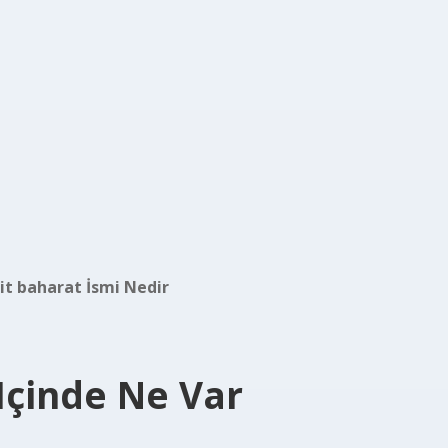
it baharat İsmi Nedir
 Içinde Ne Var