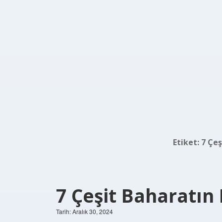
Etiket:
7 Çeş
7 Çeşit Baharatın
Tarih: Aralık 30, 2024