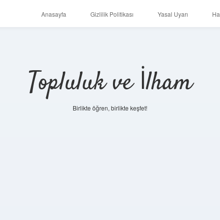
Anasayfa
Gizlilik Politikası
Yasal Uyarı
Ha
Topluluk ve İlham
Birlikte öğren, birlikte keşfet!