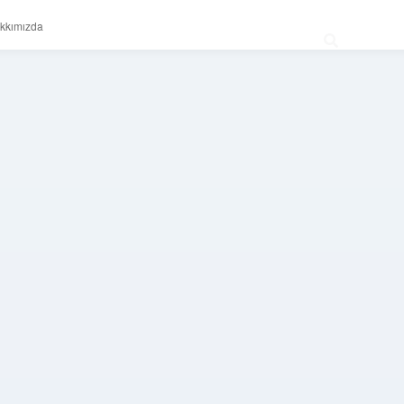
kkımızda