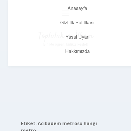
Anasayfa
menüyü
aç
Gizlilik Politikası
Topluluk ve İlham
Yasal Uyarı
Birlikte öğren, birlikte keşfet!
Hakkımızda
Etiket:
Acıbadem metrosu hangi
metro