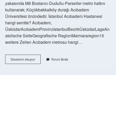
yakasında M8 Bostancı-Dudullu-Parseller metro hattını
kullanarak; Küçükbakkalköy durağı Acıbadem
Üniversitesi önündedir. İstanbul Acıbadem Hastanesi
hangi semtte? Acıbadem,
ÜsküdarAcıbademProvinzIstanbulBezirkÜsküdarLageAn
atolische SeiteGeografische RegionMarmararegion15
weitere Zeilen Acıbadem metrosu hangi…
Acıbadem
Devamını okuyun
Yorum Bırak
Ataşehire
Nasıl
Gidilir
https://buyukforum.com.tr/