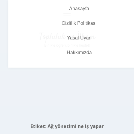
Anasayfa
menüyü
aç
Gizlilik Politikası
Topluluk ve İlham
Yasal Uyarı
Birlikte öğren, birlikte keşfet!
Hakkımızda
Etiket:
Ağ yönetimi ne iş yapar