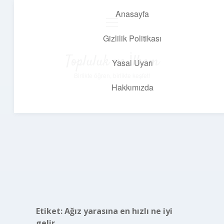
Anasayfa
menüyü
aç
Gizlilik Politikası
Topluluk ve İlham
Yasal Uyarı
Birlikte öğren, birlikte keşfet!
Hakkımızda
Etiket:
Ağız yarasına en hızlı ne iyi
gelir