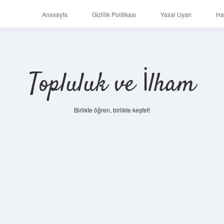
Anasayfa
Gizlilik Politikası
Yasal Uyarı
Ha
Topluluk ve İlham
Birlikte öğren, birlikte keşfet!