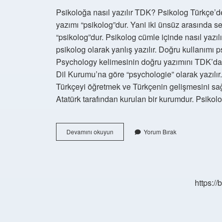
Psikoloğa nasıl yazılır TDK? Psikolog Türkçe’de
yazımı “psikolog”dur. Yani iki ünsüz arasında ses
“psikolog”dur. Psikolog cümle içinde nasıl yazılı
psikolog olarak yanlış yazılır. Doğru kullanımı p
Psychology kelimesinin doğru yazımını TDK’dan 
Dil Kurumu’na göre “psychologie” olarak yazılır
Türkçeyi öğretmek ve Türkçenin gelişmesini 
Atatürk tarafından kurulan bir kurumdur. Psi
Psiko
Devamını okuyun
Yorum Bırak
Sosyal
Nasıl
Yazılır
Tdk
https:/