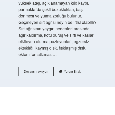
yüksek ateş, açıklanamayan kilo kaybı,
parmaklarda şekil bozuklukları, baş
dönmesi ve yutma zorluğu bulunur.
Geçmeyen sırt ağrısı neyin belirtisi olabilir?
Sırt ağrısının yaygın nedenleri arasında
ağır kaldırma, kötü duruş ve sırtı ve kasları
etkileyen oturma pozisyonları, egzersiz
eksikliği, kaymış disk, fıtıklaşmış disk,
eklem romatizması…
Akciğer
Devamını okuyun
Yorum Bırak
Kanseri
Sırt
Ağrısı
Nerede
Olur
https://buyukforum.com.tr/