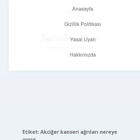
Anasayfa
menüyü
aç
Gizlilik Politikası
Topluluk ve İlham
Yasal Uyarı
Birlikte öğren, birlikte keşfet!
Hakkımızda
Etiket:
Akciğer kanseri ağrıları nereye
vurur