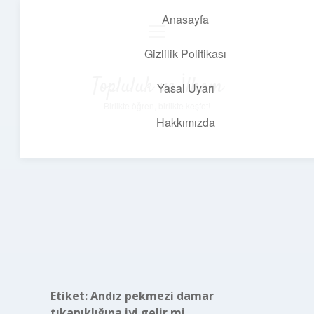
Anasayfa
menüyü
aç
Gizlilik Politikası
Topluluk ve İlham
Yasal Uyarı
Birlikte öğren, birlikte keşfet!
Hakkımızda
Etiket:
Andız pekmezi damar
tıkanıklığına iyi gelir mi