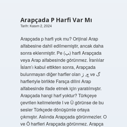
Arapçada P Harfi Var Mı
Tarih: Kasım 2, 2024
Arapçada p harfi yok mu? Orijinal Arap
alfabesine dahil edilmemiştir, ancak daha
sonra eklenmiştir. Pe (ﭗ) harfi Arapçada
veya Arap alfabesinde görünmez. İranlılar
İslam’ı kabul ettikten sonra, Arapçada
bulunmayan diğer harfler olan چ, ﮊ ve گ
harfleriyle birlikte Farsça dilini Arap
alfabesinde ifade etmek için yaratılmıştır.
Arapçada hangi harf yoktur? Türkçeye
çevrilen kelimelerde I ve Ü görünse de bu
sesler Türkçede dönüşümle ortaya
çıkmıştır. Aslında Arapçada görünmezler. O
ve Ö harfleri Arapçada görünmez. Arapça