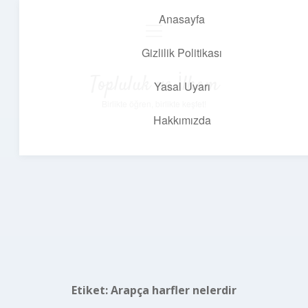
Anasayfa
menüyü
aç
Gizlilik Politikası
Topluluk ve İlham
Yasal Uyarı
Birlikte öğren, birlikte keşfet!
Hakkımızda
Etiket:
Arapça harfler nelerdir