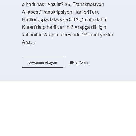
p harfi nasıl yazılır? 25. Transkripsiyon
Alfabesi/Transkripsiyon HarfleriTürk
Harfleriپpظتtعثs̱غجcف13 satır daha
Kuran’da p harfi var mı? Arapça dili için
kullanılan Arap alfabesinde “P” harfi yoktur.
Ana…
Arapçada
Devamını okuyun
2 Yorum
P
Harfi
Var
Mı
https://buyukforum.com.tr/