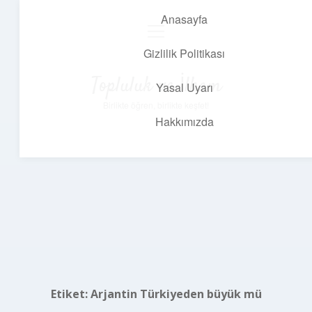
Anasayfa
menüyü
aç
Gizlilik Politikası
Topluluk ve İlham
Yasal Uyarı
Birlikte öğren, birlikte keşfet!
Hakkımızda
Etiket:
Arjantin Türkiyeden büyük mü