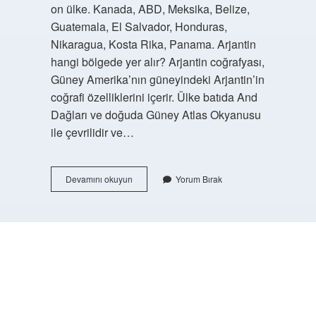
on ülke. Kanada, ABD, Meksika, Belize,
Guatemala, El Salvador, Honduras,
Nikaragua, Kosta Rika, Panama. Arjantin
hangi bölgede yer alır? Arjantin coğrafyası,
Güney Amerika’nın güneyindeki Arjantin’in
coğrafi özelliklerini içerir. Ülke batıda And
Dağları ve doğuda Güney Atlas Okyanusu
ile çevrilidir ve…
Arjantin
Devamını okuyun
Yorum Bırak
Kuzey
Amerika
Ülkesi
Mi
https://buyukforum.com.tr/