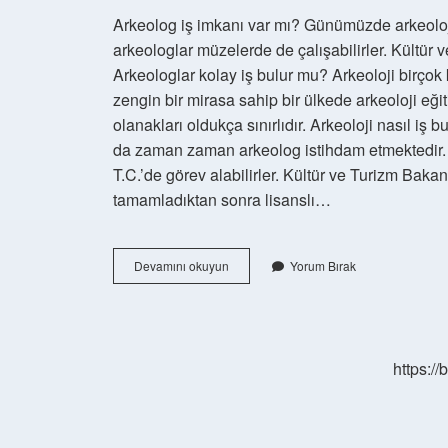
Arkeolog iş imkanı var mı? Günümüzde arkeoloji a
arkeologlar müzelerde de çalışabilirler. Kültür 
Arkeologlar kolay iş bulur mu? Arkeoloji birçok k
zengin bir mirasa sahip bir ülkede arkeoloji eğit
olanakları oldukça sınırlıdır. Arkeoloji nasıl iş 
da zaman zaman arkeolog istihdam etmektedir. A
T.C.’de görev alabilirler. Kültür ve Turizm Bakan
tamamladıktan sonra lisanslı…
Arkeoloji
Devamını okuyun
Yorum Bırak
De
Iş
Var
Mı
https:/