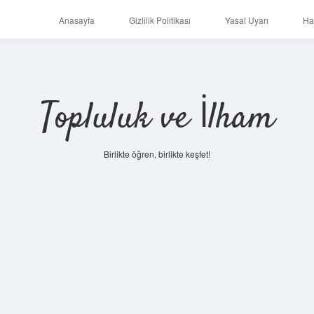
Anasayfa
Gizlilik Politikası
Yasal Uyarı
Ha
Topluluk ve İlham
Birlikte öğren, birlikte keşfet!