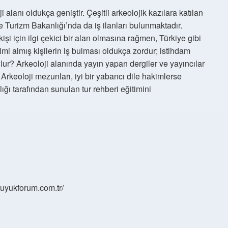
lanı oldukça geniştir. Çeşitli arkeolojik kazılara katılan
ve Turizm Bakanlığı’nda da iş ilanları bulunmaktadır.
işi için ilgi çekici bir alan olmasına rağmen, Türkiye gibi
imi almış kişilerin iş bulması oldukça zordur; istihdam
bulur? Arkeoloji alanında yayın yapan dergiler ve yayıncılar
rkeoloji mezunları, iyi bir yabancı dile hakimlerse
lığı tarafından sunulan tur rehberi eğitimini
/buyukforum.com.tr/