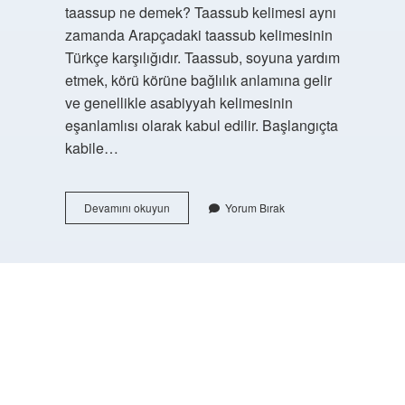
taassup ne demek? Taassub kelimesi aynı
zamanda Arapçadaki taassub kelimesinin
Türkçe karşılığıdır. Taassub, soyuna yardım
etmek, körü körüne bağlılık anlamına gelir
ve genellikle asabiyyah kelimesinin
eşanlamlısı olarak kabul edilir. Başlangıçta
kabile…
Taassup
Devamını okuyun
Yorum Bırak
Ne
Demektir
Islam
https://buyukforum.com.tr/