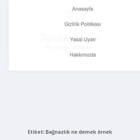
Anasayfa
menüyü
aç
Gizlilik Politikası
Topluluk ve İlham
Yasal Uyarı
Birlikte öğren, birlikte keşfet!
Hakkımızda
Etiket:
Bağnazlık ne demek örnek