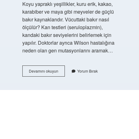
Koyu yapraklı yeşillikler, kuru erik, kakao,
karabiber ve maya gibi meyveler de güçlü
bakır kaynaklarıdır. Vücuttaki bakır nasıl
ölçülür? Kan testleri (seruloplazmin),
kandaki bakır seviyelerini belirlemek için
yapılır. Doktorlar ayrıca Wilson hastalığına
neden olan gen mutasyonlarını aramak…
Fazla
Devamını okuyun
Yorum Bırak
Bakır
Vücuttan
Nasıl
Atılır
https://buyukforum.com.tr/