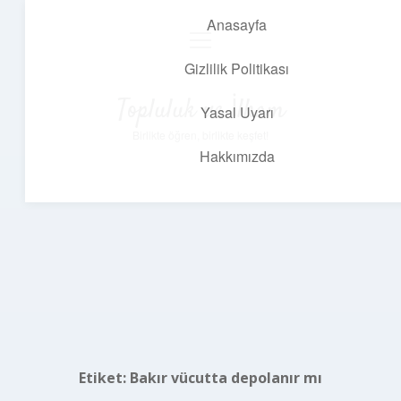
Anasayfa
menüyü
aç
Gizlilik Politikası
Topluluk ve İlham
Yasal Uyarı
Birlikte öğren, birlikte keşfet!
Hakkımızda
Etiket:
Bakır vücutta depolanır mı