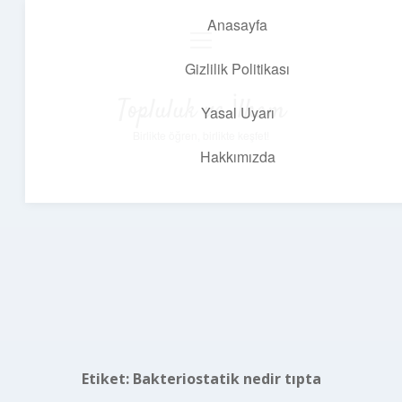
Anasayfa
menüyü
aç
Gizlilik Politikası
Topluluk ve İlham
Yasal Uyarı
Birlikte öğren, birlikte keşfet!
Hakkımızda
Etiket:
Bakteriostatik nedir tıpta