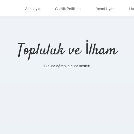
Anasayfa
Gizlilik Politikası
Yasal Uyarı
Ha
Topluluk ve İlham
Birlikte öğren, birlikte keşfet!