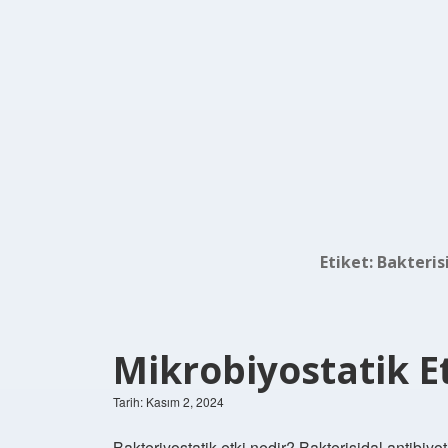
Etiket:
Bakteris
Mikrobiyostatik E
Tarih: Kasım 2, 2024
Bakteriyostatik etki nedir? Bakterisidal antibiyoti