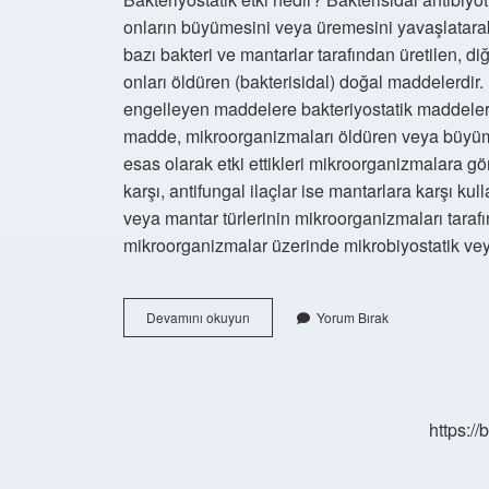
onların büyümesini veya üremesini yavaşlatarak et
bazı bakteri ve mantarlar tarafından üretilen, d
onları öldüren (bakterisidal) doğal maddelerdir.
engelleyen maddelere bakteriyostatik maddeler d
madde, mikroorganizmaları öldüren veya büyümel
esas olarak etki ettikleri mikroorganizmalara göre
karşı, antifungal ilaçlar ise mantarlara karşı kul
veya mantar türlerinin mikroorganizmaları taraf
mikroorganizmalar üzerinde mikrobiyostatik v
Mikrobiyostatik
Devamını okuyun
Yorum Bırak
Etki
Nedir
https:/