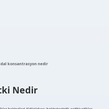
idal konsantrasyon nedir
tki Nedir
kler bakterileri öldürürken; bakteriostatik antibiyotikler