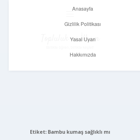
Anasayfa
menüyü
aç
Gizlilik Politikası
Topluluk ve İlham
Yasal Uyarı
Birlikte öğren, birlikte keşfet!
Hakkımızda
Etiket:
Bambu kumaş sağlıklı mı