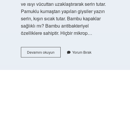
ve ısıyı vücuttan uzaklaştırarak serin tutar.
Pamuklu kumaştan yapılan giysiler yazın
serin, kışın sıcak tutar. Bambu kapaklar
sağlıklı mı? Bambu antibakteriyel
özelliklere sahiptir. Hiçbir mikrop…
Bambu
Devamını okuyun
Yorum Bırak
Ürünler
Sağlıklı
Mı
https://buyukforum.com.tr/