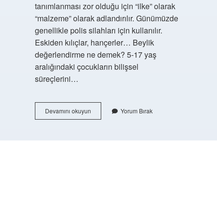
tanımlanması zor olduğu için “ilke” olarak
“malzeme” olarak adlandırılır. Günümüzde
genellikle polis silahları için kullanılır.
Eskiden kılıçlar, hançerler… Beylik
değerlendirme ne demek? 5-17 yaş
aralığındaki çocukların bilişsel
süreçlerini…
Beylik
Devamını okuyun
Yorum Bırak
Söz
Ne
Demek
Türkçede
https://buyukforum.com.tr/