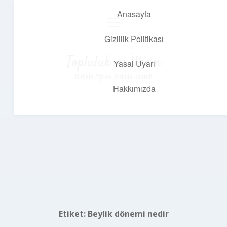
Anasayfa
menüyü
aç
Gizlilik Politikası
Topluluk ve İlham
Yasal Uyarı
Birlikte öğren, birlikte keşfet!
Hakkımızda
Etiket:
Beylik dönemi nedir