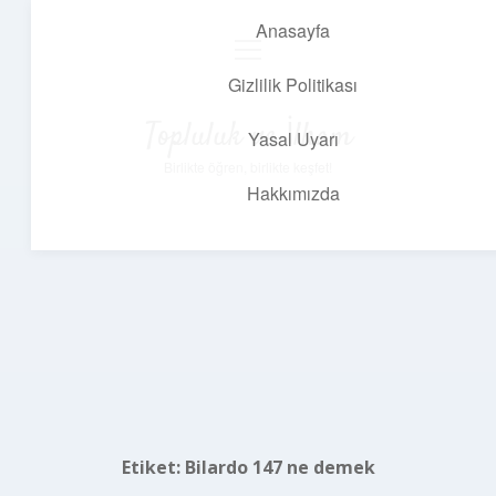
Anasayfa
menüyü
aç
Gizlilik Politikası
Topluluk ve İlham
Yasal Uyarı
Birlikte öğren, birlikte keşfet!
Hakkımızda
Etiket:
Bilardo 147 ne demek