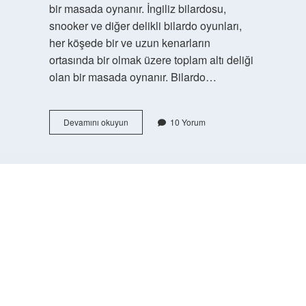
bir masada oynanır. İngiliz bilardosu,
snooker ve diğer delikli bilardo oyunları,
her köşede bir ve uzun kenarların
ortasında bir olmak üzere toplam altı deliği
olan bir masada oynanır. Bilardo…
Bilardoda
Devamını okuyun
10 Yorum
Kaç
Çizgili
Top
Var
https://buyukforum.com.tr/