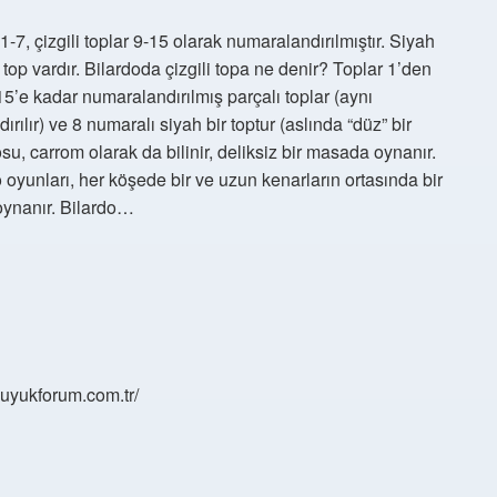
-7, çizgili toplar 9-15 olarak numaralandırılmıştır. Siyah
top vardır. Bilardoda çizgili topa ne denir? Toplar 1’den
15’e kadar numaralandırılmış parçalı toplar (aynı
rılır) ve 8 numaralı siyah bir toptur (aslında “düz” bir
osu, carrom olarak da bilinir, deliksiz bir masada oynanır.
do oyunları, her köşede bir ve uzun kenarların ortasında bir
oynanır. Bilardo…
/buyukforum.com.tr/