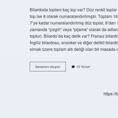
Bilardoda toplam kaç top var? Düz renkli toplar 1
top ise 8 olarak numaralandırılmıştır. Toplam 16 
7’ye kadar numaralandırılmış düz toplar, 9’dan 
zamanda “çizgili” veya “pijama” olarak da adlandı
toptur). Bilardo’da kaç delik var? Fransız bilard
İngiliz bilardosu, snooker ve diğer delikli bilar
olmak üzere toplam altı deliği olan bir masada 
Bilardoda
Devamını okuyun
10 Yorum
Kaç
Çizgili
Top
Var
https:/