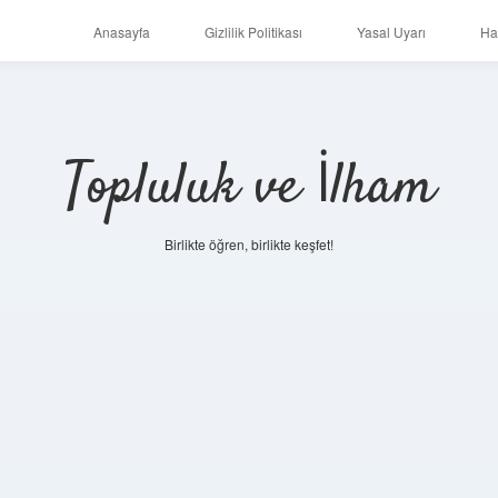
Anasayfa
Gizlilik Politikası
Yasal Uyarı
Ha
Topluluk ve İlham
Birlikte öğren, birlikte keşfet!