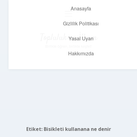
Anasayfa
menüyü
aç
Gizlilik Politikası
Topluluk ve İlham
Yasal Uyarı
Birlikte öğren, birlikte keşfet!
Hakkımızda
Etiket:
Bisikleti kullanana ne denir