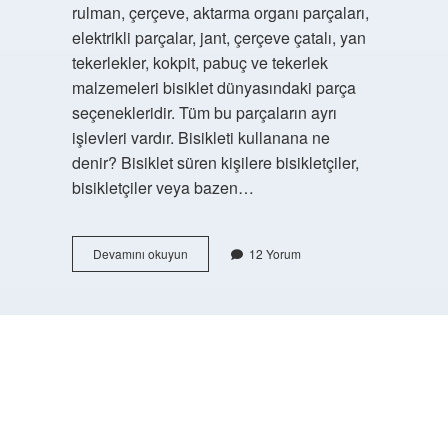
rulman, çerçeve, aktarma organı parçaları,
elektrikli parçalar, jant, çerçeve çatalı, yan
tekerlekler, kokpit, pabuç ve tekerlek
malzemeleri bisiklet dünyasındaki parça
seçenekleridir. Tüm bu parçaların ayrı
işlevleri vardır. Bisikleti kullanana ne
denir? Bisiklet süren kişilere bisikletçiler,
bisikletçiler veya bazen…
Bisikletin
Devamını okuyun
12 Yorum
Govdesine
Ne
Denir
https://buyukforum.com.tr/