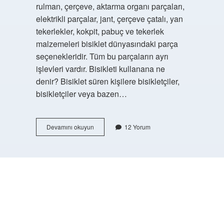
rulman, çerçeve, aktarma organı parçaları,
elektrikli parçalar, jant, çerçeve çatalı, yan
tekerlekler, kokpit, pabuç ve tekerlek
malzemeleri bisiklet dünyasındaki parça
seçenekleridir. Tüm bu parçaların ayrı
işlevleri vardır. Bisikleti kullanana ne
denir? Bisiklet süren kişilere bisikletçiler,
bisikletçiler veya bazen…
Bisikletin
Devamını okuyun
12 Yorum
Govdesine
Ne
Denir
https://buyukforum.com.tr/