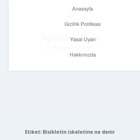
Anasayfa
menüyü
aç
Gizlilik Politikası
Topluluk ve İlham
Yasal Uyarı
Birlikte öğren, birlikte keşfet!
Hakkımızda
Etiket:
Bisikletin iskeletine ne denir