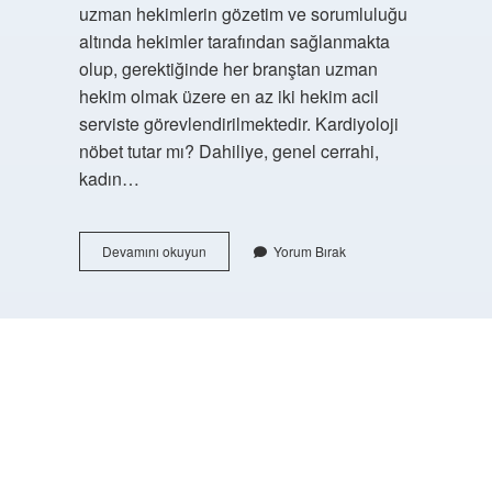
uzman hekimlerin gözetim ve sorumluluğu
altında hekimler tarafından sağlanmakta
olup, gerektiğinde her branştan uzman
hekim olmak üzere en az iki hekim acil
serviste görevlendirilmektedir. Kardiyoloji
nöbet tutar mı? Dahiliye, genel cerrahi,
kadın…
Hangi
Devamını okuyun
Yorum Bırak
Branşlar
Nöbet
Tutar
https://buyukforum.com.tr/