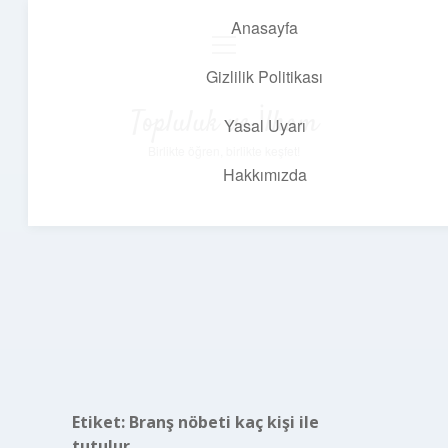
Anasayfa
menüyü
aç
Gizlilik Politikası
Topluluk ve İlham
Yasal Uyarı
Birlikte öğren, birlikte keşfet!
Hakkımızda
Etiket:
Branş nöbeti kaç kişi ile
tutulur