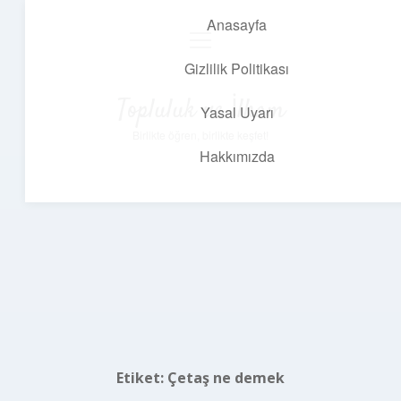
Anasayfa
menüyü
aç
Gizlilik Politikası
Topluluk ve İlham
Yasal Uyarı
Birlikte öğren, birlikte keşfet!
Hakkımızda
Etiket:
Çetaş ne demek