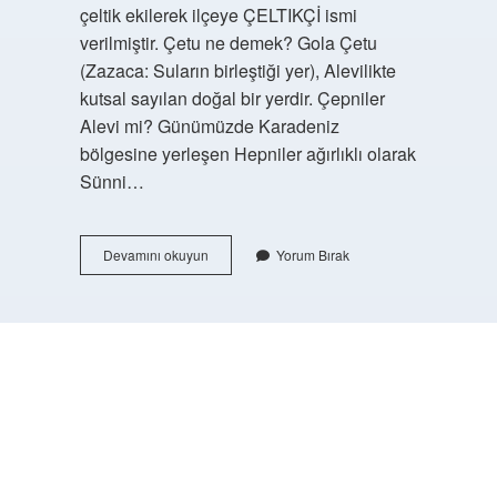
çeltik ekilerek ilçeye ÇELTIKÇİ ismi
verilmiştir. Çetu ne demek? Gola Çetu
(Zazaca: Suların birleştiği yer), Alevilikte
kutsal sayılan doğal bir yerdir. Çepniler
Alevi mi? Günümüzde Karadeniz
bölgesine yerleşen Hepniler ağırlıklı olarak
Sünni…
Çetgen
Devamını okuyun
Yorum Bırak
Ne
Demek
https://buyukforum.com.tr/