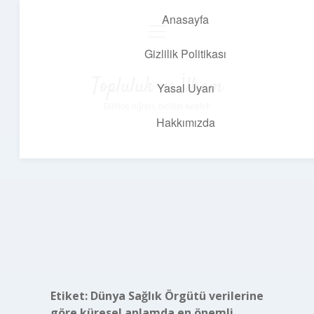
Anasayfa
menüyü
aç
Gizlilik Politikası
Topluluk ve İlham
Yasal Uyarı
Birlikte öğren, birlikte keşfet!
Hakkımızda
Etiket:
Dünya Sağlık Örgütü verilerine
göre küresel anlamda en önemli