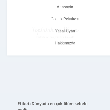
Anasayfa
menüyü
aç
Gizlilik Politikası
Topluluk ve İlham
Yasal Uyarı
Birlikte öğren, birlikte keşfet!
Hakkımızda
Etiket:
Dünyada en çok ölüm sebebi
nedir