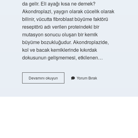
da gelir. Eli ayağı kısa ne demek?
Akondroplazi, yaygın olarak cücelik olarak
bilinir, vücutta fibroblast büyüme faktörü
reseptörü adı verilen proteindeki bir
mutasyon sonucu oluşan bir kemik
büyüme bozukluğudur. Akondroplazide,
kol ve bacak kemiklerinde kıkırdak
dokusunun gelişmemesi, etkilenen…
Eli
Devamını okuyun
Yorum Bırak
Ayağına
Dolaşmak
Cümlesinin
Anlamı
Nedir
https://buyukforum.com.tr/