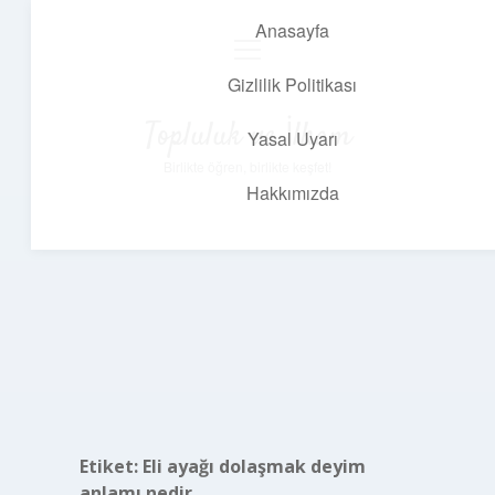
Anasayfa
menüyü
aç
Gizlilik Politikası
Topluluk ve İlham
Yasal Uyarı
Birlikte öğren, birlikte keşfet!
Hakkımızda
Etiket:
Eli ayağı dolaşmak deyim
anlamı nedir