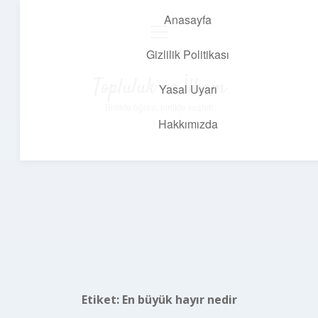
Anasayfa
menüyü
aç
Gizlilik Politikası
Topluluk ve İlham
Yasal Uyarı
Birlikte öğren, birlikte keşfet!
Hakkımızda
Etiket:
En büyük hayır nedir