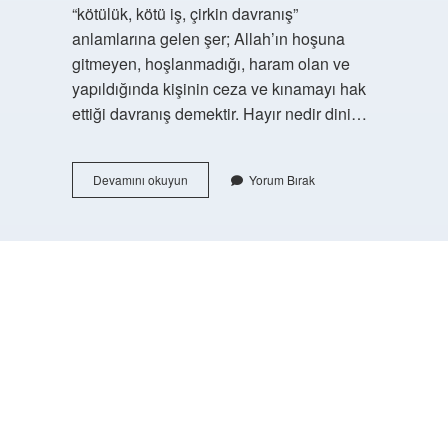
“kötülük, kötü iş, çirkin davranış”
anlamlarına gelen şer; Allah’ın hoşuna
gitmeyen, hoşlanmadığı, haram olan ve
yapıldığında kişinin ceza ve kınamayı hak
ettiği davranış demektir. Hayır nedir dini…
Şer
Devamını okuyun
Yorum Bırak
Ne
Demek
Din
https://buyukforum.com.tr/