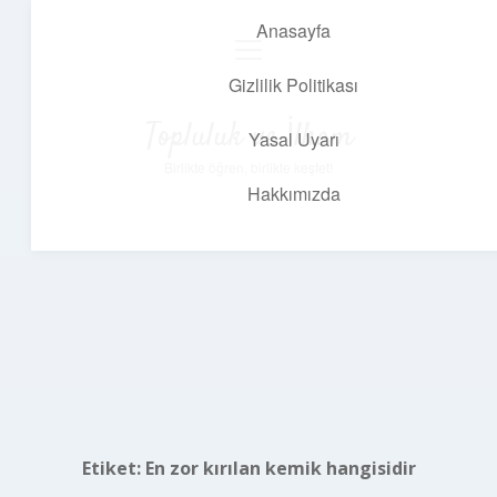
Anasayfa
menüyü
aç
Gizlilik Politikası
Topluluk ve İlham
Yasal Uyarı
Birlikte öğren, birlikte keşfet!
Hakkımızda
Etiket:
En zor kırılan kemik hangisidir