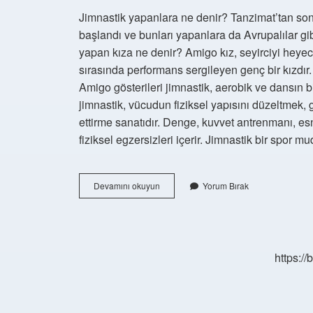
Jimnastik yapanlara ne denir? Tanzimat’tan son
başlandı ve bunları yapanlara da Avrupalılar gib
yapan kıza ne denir? Amigo kız, seyirciyi hey
sırasında performans sergileyen genç bir kızdır.
Amigo gösterileri jimnastik, aerobik ve dansın b
jimnastik, vücudun fiziksel yapısını düzeltmek, 
ettirme sanatıdır. Denge, kuvvet antrenmanı, esn
fiziksel egzersizleri içerir. Jimnastik bir spor
Jimnastik
Devamını okuyun
Yorum Bırak
Yapan
Kişiye
Ne
Denir
https:/