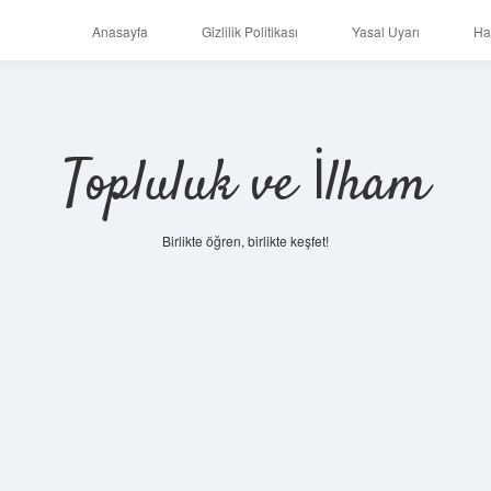
Anasayfa
Gizlilik Politikası
Yasal Uyarı
Ha
Topluluk ve İlham
Birlikte öğren, birlikte keşfet!