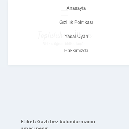
Anasayfa
menüyü
aç
Gizlilik Politikası
Topluluk ve İlham
Yasal Uyarı
Birlikte öğren, birlikte keşfet!
Hakkımızda
Etiket:
Gazlı bez bulundurmanın
amacı nedir