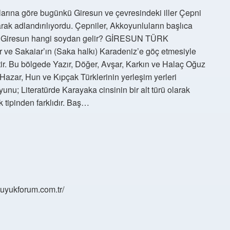
tlarına göre bugünkü Giresun ve çevresindeki iller Çepni
larak adlandırılıyordu. Çepniler, Akkoyunluların başlıca
idir. Giresun hangi soydan gelir? GİRESUN TÜRK
e Sakaiar’ın (Saka halkı) Karadeniz’e göç etmesiyle
tir. Bu bölgede Yazır, Döğer, Avşar, Karkın ve Halaç Oğuz
azar, Hun ve Kıpçak Türklerinin yerleşim yerleri
unu; Literatürde Karayaka cinsinin bir alt türü olarak
 tipinden farklıdır. Baş…
/buyukforum.com.tr/