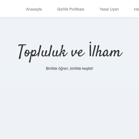
Anasayfa
Gizlilik Politikası
Yasal Uyarı
Ha
Topluluk ve İlham
Birlikte öğren, birlikte keşfet!