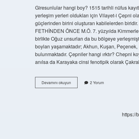
Giresunlular hangi boy? 1515 tarihli nüfus kayı
yerleşim yerleri oldukları için Vilayet-i Çepni o
güçlerinden birini oluşturan kabilelerden bir
FETHİNDEN ÖNCE M.Ö. 7. yüzyılda Kimmerler v
birlikte Oğuz unsurları da bu bölgeye yerleşmiş
boyları yaşamaktadır; Akhun, Kuşan, Peçenek, H
bulunmaktadır. Çepniler hangi ırktır? Chepni koy
anılsa da Karayaka cinsi fenotipik olarak Çakrak
Giresun
Devamını okuyun
2 Yorum
Hangi
Türk
Boyu
https:/