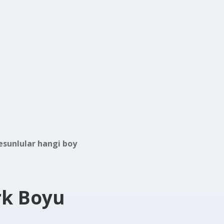
esunlular hangi boy
rk Boyu