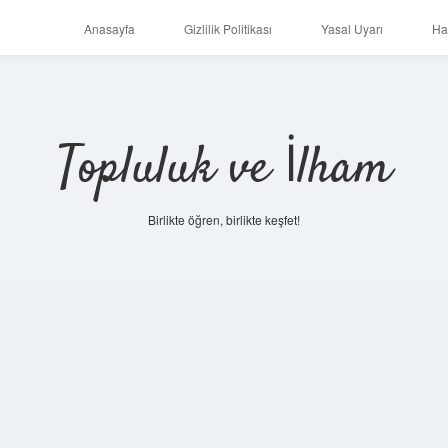
Anasayfa
Gizlilik Politikası
Yasal Uyarı
Ha
Topluluk ve İlham
Birlikte öğren, birlikte keşfet!