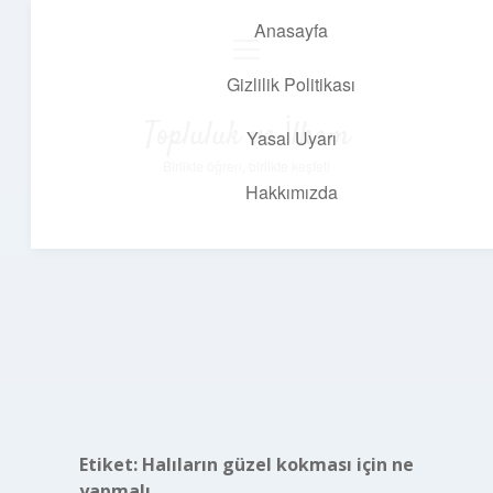
Anasayfa
menüyü
aç
Gizlilik Politikası
Topluluk ve İlham
Yasal Uyarı
Birlikte öğren, birlikte keşfet!
Hakkımızda
Etiket:
Halıların güzel kokması için ne
yapmalı