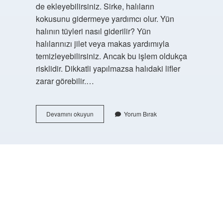
de ekleyebilirsiniz. Sirke, halıların
kokusunu gidermeye yardımcı olur. Yün
halının tüyleri nasıl giderilir? Yün
halılarınızı jilet veya makas yardımıyla
temizleyebilirsiniz. Ancak bu işlem oldukça
risklidir. Dikkatli yapılmazsa halıdaki lifler
zarar görebilir.…
Yün
Devamını okuyun
Yorum Bırak
Halı
Neyle
Silinir
https://buyukforum.com.tr/