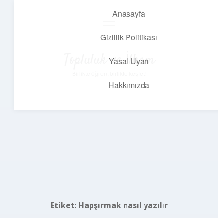
Anasayfa
menüyü
aç
Gizlilik Politikası
Topluluk ve İlham
Yasal Uyarı
Birlikte öğren, birlikte keşfet!
Hakkımızda
Etiket:
Hapşırmak nasıl yazılır