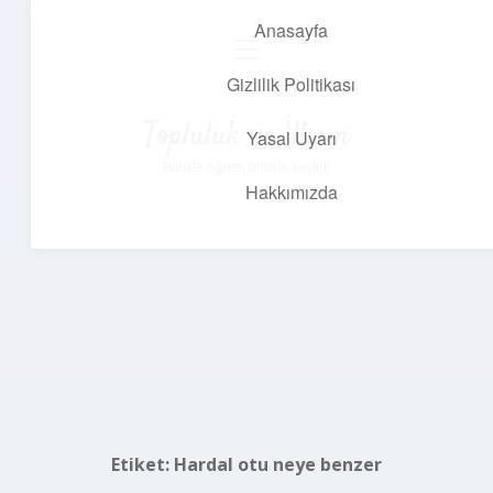
Anasayfa
menüyü
aç
Gizlilik Politikası
Topluluk ve İlham
Yasal Uyarı
Birlikte öğren, birlikte keşfet!
Hakkımızda
Etiket:
Hardal otu neye benzer