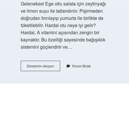
Geleneksel Ege otlu salata için zeytinyağı
ve limon suyu ile tatlandırılır. Pişirmeden
doğrudan fırınlayıp yumurta ile birlikte de
tüketilebilir. Hardal otu neye iyi gelir?
Hardal, A vitamini açısından zengin bir
kaynaktır. Bu özelliği sayesinde bağışıklık
sistemini güçlendirir ve…
Hardal
Devamını okuyun
Yorum Bırak
Otu
Kavurması
Nasıl
Yapılır
https://buyukforum.com.tr/