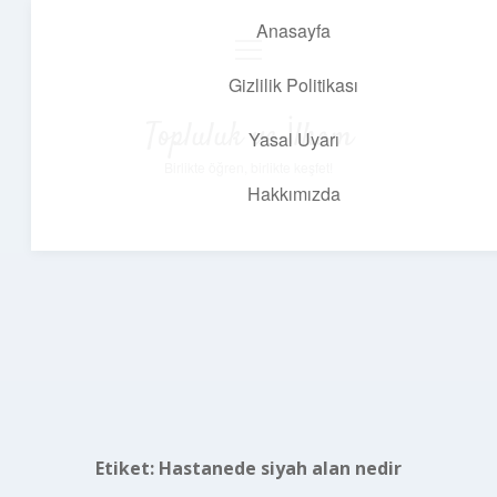
Anasayfa
menüyü
aç
Gizlilik Politikası
Topluluk ve İlham
Yasal Uyarı
Birlikte öğren, birlikte keşfet!
Hakkımızda
Etiket:
Hastanede siyah alan nedir