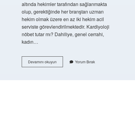
altında hekimler tarafından sağlanmakta
olup, gerektiğinde her branştan uzman
hekim olmak üzere en az iki hekim acil
serviste görevlendirilmektedir. Kardiyoloji
nöbet tutar mı? Dahiliye, genel cerrahi,
kadın…
Hangi
Devamını okuyun
Yorum Bırak
Branşlar
Nöbet
Tutar
https://buyukforum.com.tr/