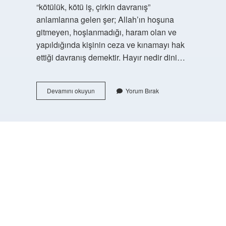
“kötülük, kötü iş, çirkin davranış”
anlamlarına gelen şer; Allah’ın hoşuna
gitmeyen, hoşlanmadığı, haram olan ve
yapıldığında kişinin ceza ve kınamayı hak
ettiği davranış demektir. Hayır nedir dini…
Şer
Devamını okuyun
Yorum Bırak
Ne
Demek
Din
https://buyukforum.com.tr/