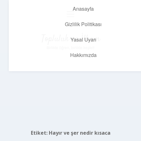
Anasayfa
menüyü
aç
Gizlilik Politikası
Topluluk ve İlham
Yasal Uyarı
Birlikte öğren, birlikte keşfet!
Hakkımızda
Etiket:
Hayır ve şer nedir kısaca