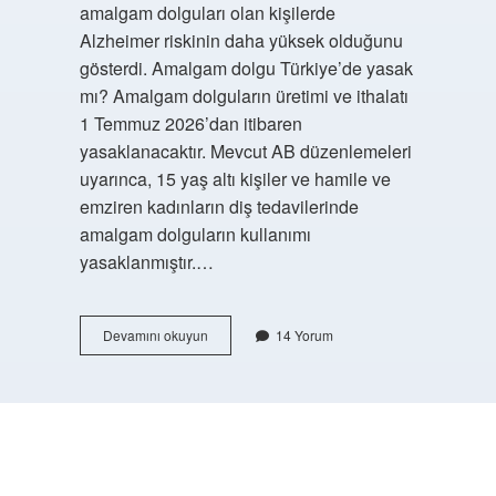
amalgam dolguları olan kişilerde
Alzheimer riskinin daha yüksek olduğunu
gösterdi. Amalgam dolgu Türkiye’de yasak
mı? Amalgam dolguların üretimi ve ithalatı
1 Temmuz 2026’dan itibaren
yasaklanacaktır. Mevcut AB düzenlemeleri
uyarınca, 15 yaş altı kişiler ve hamile ve
emziren kadınların diş tedavilerinde
amalgam dolguların kullanımı
yasaklanmıştır.…
Amalgam
Devamını okuyun
14 Yorum
Dolgu
Ne
Kadar
Zararlı
https://buyukforum.com.tr/