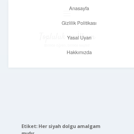
Anasayfa
menüyü
aç
Gizlilik Politikası
Topluluk ve İlham
Yasal Uyarı
Birlikte öğren, birlikte keşfet!
Hakkımızda
Etiket:
Her siyah dolgu amalgam
mıdır