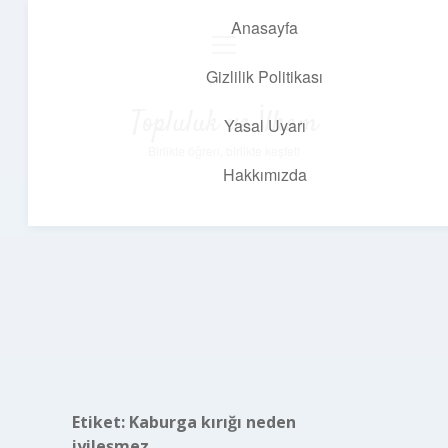
Anasayfa
menüyü
aç
Gizlilik Politikası
Topluluk ve İlham
Yasal Uyarı
Birlikte öğren, birlikte keşfet!
Hakkımızda
Etiket:
Kaburga kırığı neden
iyileşmez