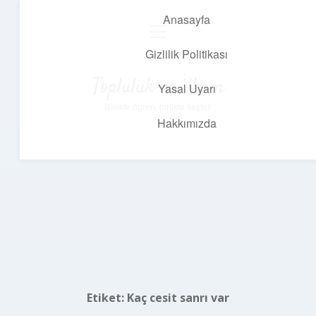
Anasayfa
menüyü
aç
Gizlilik Politikası
Topluluk ve İlham
Yasal Uyarı
Birlikte öğren, birlikte keşfet!
Hakkımızda
Etiket:
Kaç cesit sanrı var