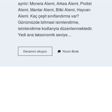
ayrılır: Monera Alemi, Arkea Alemi, Protist
Alemi, Mantar Alemi, Bitki Alemi, Hayvan
Alemi. Kaç çeşit sınıflandırma var?
Günümüzde bilimsel isimlendirme,
isimlendirme kodlarıyla düzenlenmektedir.
Yedi ana taksonomik seviye…
Biyoloji
Devamını okuyun
Yorum Bırak
Kaç
Âlem
Var
https://buyukforum.com.tr/