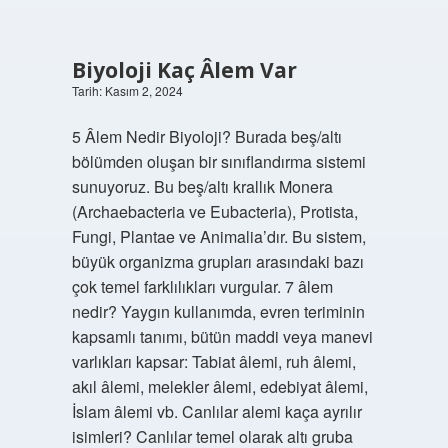
Biyoloji Kaç Âlem Var
Tarih: Kasım 2, 2024
5 Âlem Nedir Biyoloji? Burada beş/altı
bölümden oluşan bir sınıflandırma sistemi
sunuyoruz. Bu beş/altı krallık Monera
(Archaebacteria ve Eubacteria), Protista,
Fungi, Plantae ve Animalia’dır. Bu sistem,
büyük organizma grupları arasındaki bazı
çok temel farklılıkları vurgular. 7 âlem
nedir? Yaygın kullanımda, evren teriminin
kapsamlı tanımı, bütün maddi veya manevi
varlıkları kapsar: Tabiat âlemi, ruh âlemi,
akıl âlemi, melekler âlemi, edebiyat âlemi,
İslam âlemi vb. Canlılar alemi kaça ayrılır
isimleri? Canlılar temel olarak altı gruba