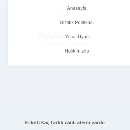
Anasayfa
menüyü
aç
Gizlilik Politikası
Topluluk ve İlham
Yasal Uyarı
Birlikte öğren, birlikte keşfet!
Hakkımızda
Etiket:
Kaç farklı canlı alemi vardır