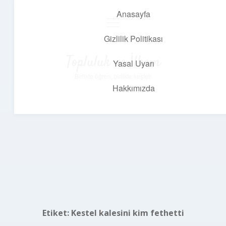
Anasayfa
menüyü
aç
Gizlilik Politikası
Topluluk ve İlham
Yasal Uyarı
Birlikte öğren, birlikte keşfet!
Hakkımızda
Etiket:
Kestel kalesini kim fethetti