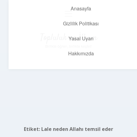
Anasayfa
menüyü
aç
Gizlilik Politikası
Topluluk ve İlham
Yasal Uyarı
Birlikte öğren, birlikte keşfet!
Hakkımızda
Etiket:
Lale neden Allahı temsil eder