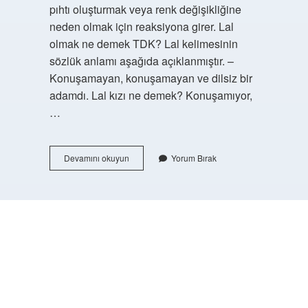
pıhtı oluşturmak veya renk değişikliğine
neden olmak için reaksiyona girer. Lal
olmak ne demek TDK? Lal kelimesinin
sözlük anlamı aşağıda açıklanmıştır. –
Konuşamayan, konuşamayan ve dilsiz bir
adamdı. Lal kızı ne demek? Konuşamıyor,
…
Yüreği
Devamını okuyun
Yorum Bırak
Lal
Olmak
Ne
Demek
https://buyukforum.com.tr/