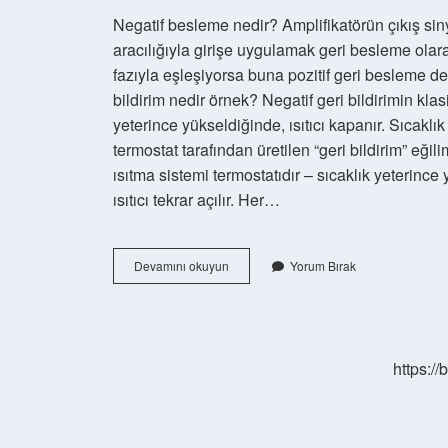
Negatif besleme nedir? Amplifikatörün çıkış sin
aracılığıyla girişe uygulamak geri besleme olarak
fazıyla eşleşiyorsa buna pozitif geri besleme de
bildirim nedir örnek? Negatif geri bildirimin klasi
yeterince yükseldiğinde, ısıtıcı kapanır. Sıcaklık
termostat tarafından üretilen “geri bildirim” eğilim
ısıtma sistemi termostatıdır – sıcaklık yeterince
ısıtıcı tekrar açılır. Her…
Negatif
Devamını okuyun
Yorum Bırak
Geri
Besleme
Ne
Demek
https:/