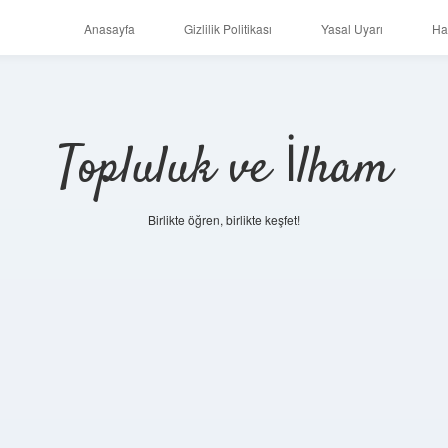
Anasayfa
Gizlilik Politikası
Yasal Uyarı
Ha
Topluluk ve İlham
Birlikte öğren, birlikte keşfet!