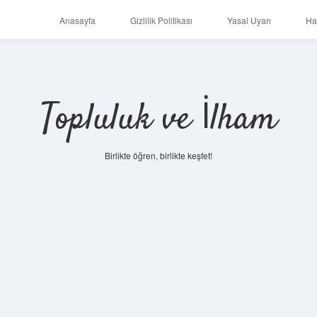
Anasayfa
Gizlilik Politikası
Yasal Uyarı
Ha
Topluluk ve İlham
Birlikte öğren, birlikte keşfet!