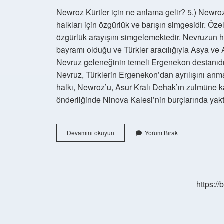
Newroz Kürtler için ne anlama gelir? 5.) Newroz
halkları için özgürlük ve barışın simgesidir. Özel
özgürlük arayışını simgelemektedir. Nevruzun h
bayramı olduğu ve Türkler aracılığıyla Asya ve 
Nevruz geleneğinin temeli Ergenekon destanıdır
Nevruz, Türklerin Ergenekon’dan ayrılışını anma
halkı, Newroz’u, Asur Kralı Dehak’ın zulmüne k
önderliğinde Ninova Kalesi’nin burçlarında yak
Newroz
Devamını okuyun
Yorum Bırak
Hikayesi
Nedir
https:/