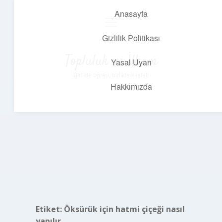
Anasayfa
menüyü
aç
Gizlilik Politikası
Topluluk ve İlham
Yasal Uyarı
Birlikte öğren, birlikte keşfet!
Hakkımızda
Etiket:
Öksürük için hatmi çiçeği nasıl
yapılır