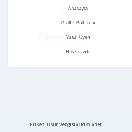
Anasayfa
menüyü
aç
Gizlilik Politikası
Topluluk ve İlham
Yasal Uyarı
Birlikte öğren, birlikte keşfet!
Hakkımızda
Etiket:
Öşür vergisini kim öder