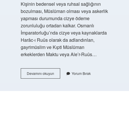
Kişinin bedensel veya ruhsal sağlığının
bozulması, Müslüman olması veya askerlik
yapması durumunda cizye ödeme
zorunluluğu ortadan kalkar. Osmanlı
İmparatorluğu’nda cizye veya kaynaklarda
Harâc-ı Ruûs olarak da adlandırılan,
gayrimüslim ve Kıpti Müslüman
erkeklerden Maktu veya Ale’r-Ruûs…
Haraç
Devamını okuyun
Yorum Bırak
Vergisi
Nedir
https://buyukforum.com.tr/