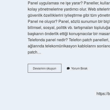
Panel uygulaması ne işe yarar? Paneller, kullan
kolay yönetmelerine yardımcı olur. Web sitelerin
güvenlik özelliklerini iyileştirme gibi tüm yönetim
Panel ne oluyor? Panel, sözlü sunumun bir biçim
bilimsel, sosyal, politik vb. tartışmaları topluluğ
başkanın önderlik ettiği konuşmacılar bir masanı
Telefonda panel nedir? Telefon patch panelleri, t
ağlarında telekomünikasyon kablolarını sonland
patch…
Internette
Devamını okuyun
Yorum Bırak
Panel
Ne
Demek
https:/