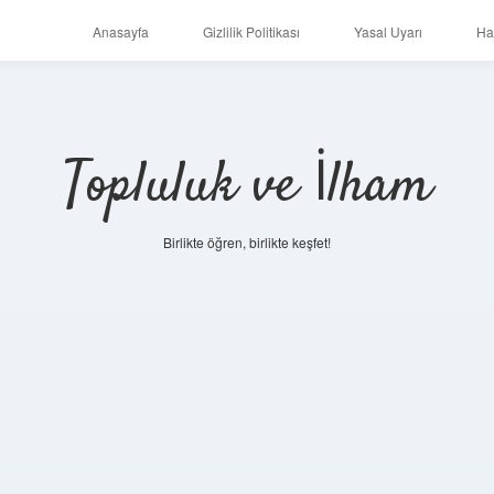
Anasayfa
Gizlilik Politikası
Yasal Uyarı
Ha
Topluluk ve İlham
Birlikte öğren, birlikte keşfet!